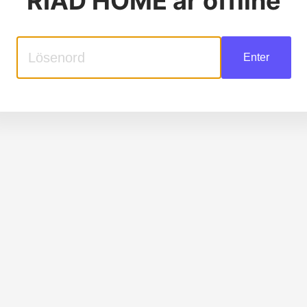
RIAD HOME
är offline
Enter